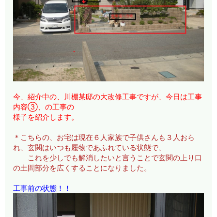
今、紹介中の、川棚某邸の大改修工事ですが、今日は工事
内容③、の工事の
様子を紹介します。
＊こちらの、お宅は現在６人家族で子供さんも３人おら
れ、玄関はいつも履物であふれている状態で、
これを少しでも解消したいと言うことで玄関の上り口
の土間部分を広くすることになりました。
工事前の状態！！