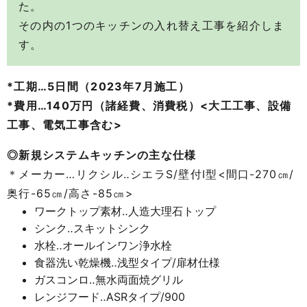
た。
その内の1つのキッチンの入れ替え工事を紹介しま
す。
*工期…5日間（2023年7月施工）
*費用…140万円（諸経費、消費税）<大工工事、設備
工事、電気工事含む>
◎新規システムキッチンの主な仕様
＊メーカー…リクシル‥シエラS/壁付I型<間口-270㎝/
奥行-65㎝/高さ-85㎝>
ワークトップ素材‥人造大理石トップ
シンク‥スキットシンク
水栓‥オールインワン浄水栓
食器洗い乾燥機‥浅型タイプ/扉材仕様
ガスコンロ‥無水両面焼グリル
レンジフード‥ASRタイプ/900