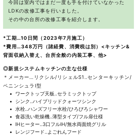
今回は室内ではまだ一度も手を付けていなかった
LDKの改修工事を行いました。
その中の台所の改修工事を紹介します。
*工期…10日間（2023年7月施工）
*費用…348万円（諸経費、消費税は別）<キッチン&
背面収納入替え、台所全般の内装工事、他>
◎新規システムキッチンの主な仕様
＊メーカー…リクシル/リシェルS1‥センターキッチン/
ペニンシュラI型
ワークトップ天板‥セラミックトップ
シンク‥ハイブリッドクォーツシンク
水栓‥ハンズフリー水栓/ひろびろシャワー
食器洗い乾燥機‥薄型タイプ/フル扉仕様
IHヒーター‥3口フルIH/無水両面焼グリル
レンジフード‥よごれんフード