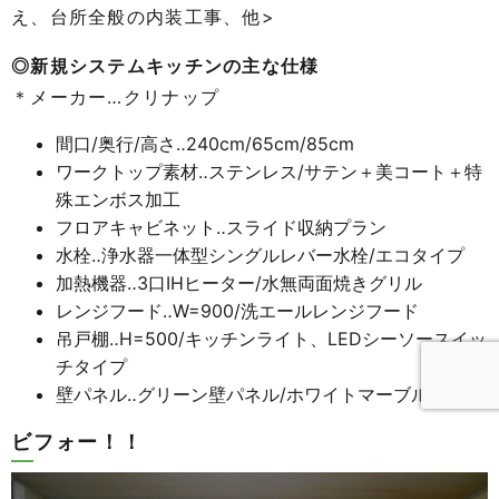
え、台所全般の内装工事、他>
◎新規システムキッチンの主な仕様
＊メーカー…クリナップ
間口/奥行/高さ‥240cm/65cm/85cm
ワークトップ素材‥ステンレス/サテン＋美コート＋特
殊エンボス加工
フロアキャビネット‥スライド収納プラン
水栓‥浄水器一体型シングルレバー水栓/エコタイプ
加熱機器‥3口IHヒーター/水無両面焼きグリル
レンジフード‥W=900/洗エールレンジフード
吊戸棚‥H=500/キッチンライト、LEDシーソースイッ
チタイプ
壁パネル‥グリーン壁パネル/ホワイトマーブル
ビフォー！！