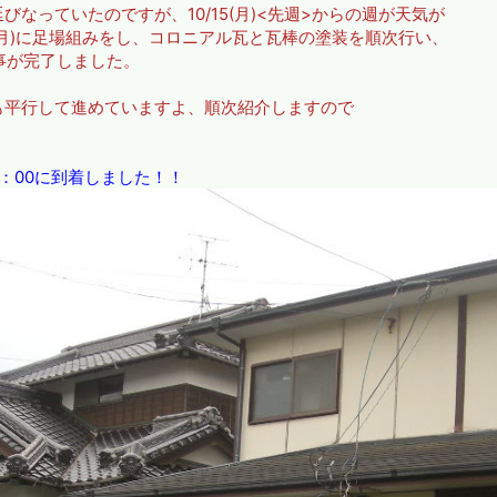
なっていたのですが、10/15(月)<先週>からの週が天気が
5(月)に足場組みをし、コロニアル瓦と瓦棒の塗装を順次行い、
工事が完了しました。
平行して進めていますよ、順次紹介しますので
：00に到着しました！！