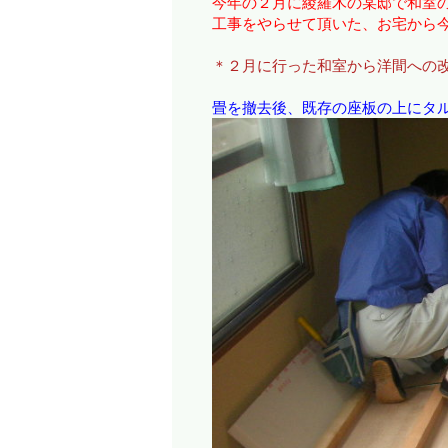
今年の２月に綾羅木の某邸で和室
工事をやらせて頂いた、お宅から
＊２月に行った和室から洋間への
畳を撤去後、既存の座板の上にタ