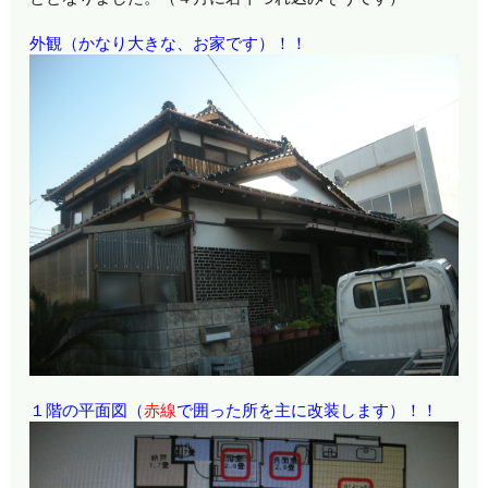
外観（かなり大きな、お家です）！！
１階の平面図（
赤線
で囲った所を主に改装します）！！