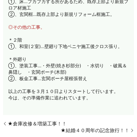
①、床…ブカブカする所があるため、既存上部より新規フ
ロア材施工
②、玄関框…既存上部より新規リフォーム框施工。
◎その他の工事。
＊２階
①、和室(２室)…壁廻り下地ベニヤ施工後クロス張り。
＊外廻り
①、塗装工事…・外壁(焼き杉部分) ・水切り ・破風＆
鼻隠し ・玄関ポーチ(木部)
②、板金工事…玄関ポーチ屋根張替え
以上の工事を３月１０日よりスタートして行います。
今は、その準備作業に追われています。
★倉庫改修＆増築工事！！
★結婚４０周年の記念旅行！！