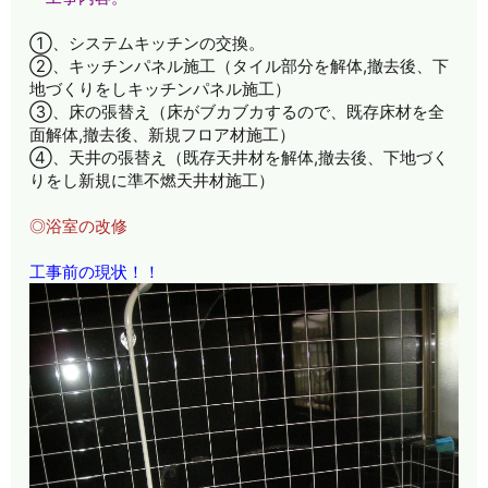
①、システムキッチンの交換。
②、キッチンパネル施工（タイル部分を解体,撤去後、下
地づくりをしキッチンパネル施工）
③、床の張替え（床がブカブカするので、既存床材を全
面解体,撤去後、新規フロア材施工）
④、天井の張替え（既存天井材を解体,撤去後、下地づく
りをし新規に準不燃天井材施工）
◎浴室の改修
工事前の現状！！