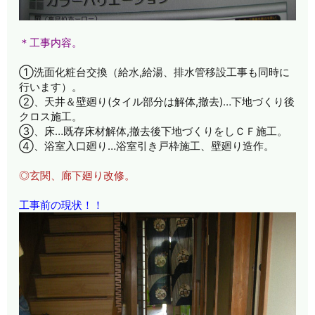
＊工事内容。
①洗面化粧台交換（給水,給湯、排水管移設工事も同時に
行います）。
②、天井＆壁廻り(タイル部分は解体,撤去)…下地づくり後
クロス施工。
③、床…既存床材解体,撤去後下地づくりをしＣＦ施工。
④、浴室入口廻り…浴室引き戸枠施工、壁廻り造作。
◎玄関、廊下廻り改修。
工事前の現状！！