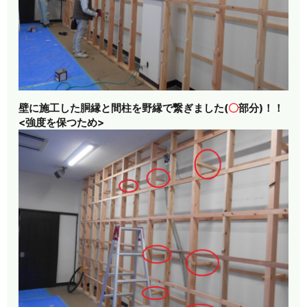
壁に施工した胴縁と間柱を野縁で繋ぎました
(
〇
部分)！！
<強度を保つため>