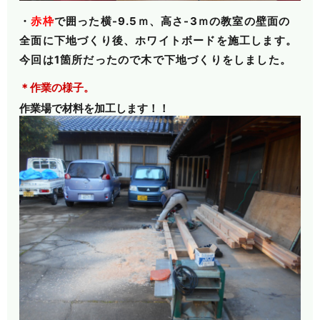
・
赤枠
で囲った横-9.5ｍ、高さ-3ｍの教室の壁面の
全面に下地づくり後、ホワイトボードを
施工します。
今回は1箇所だったので木で下地づくりをしました。
＊作業の様子。
作業場で材料を加工します！！