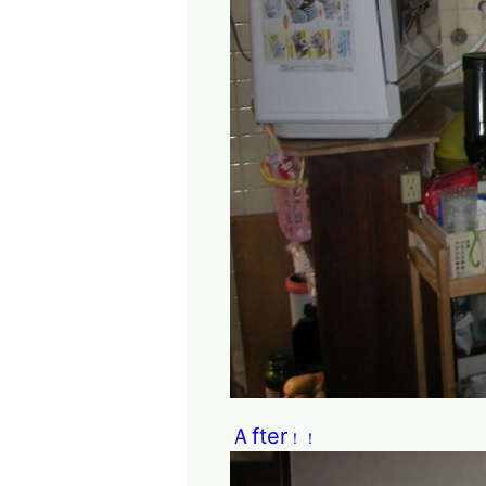
Ａfter
！！