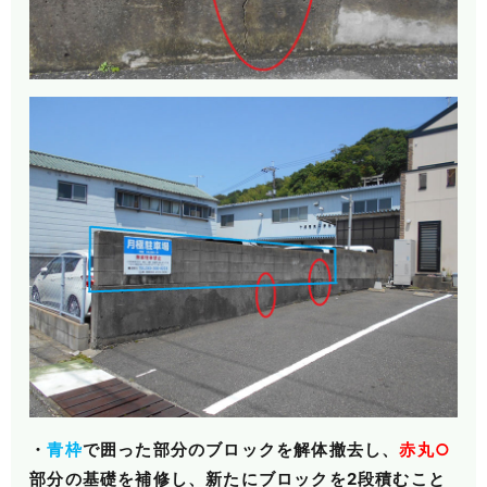
・
青枠
で囲った部分のブロックを解体撤去し、
赤丸○
部分の基礎を補修し、新たにブロックを
2段積むこと