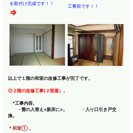
を取付け完成です！！
工事前です！！
⇒
以上で１階の和室の改修工事が完了です。
◎２階の改修工事(２部屋）。
*工事内容。
・畳の入替え<新床に>。 ・入り口引き戸交
換。
＊和室①.。