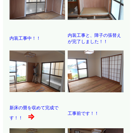
内装工事と、障子の張替え
内装工事中！！
が完了しました！！
新床の畳を収めて完成で
工事前です！！
⇒
す！！