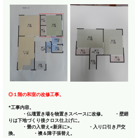
◎１階の和室の改修工事。
*工事内容。
・仏壇置き場を物置きスペースに改修。 ・壁廻
りは下地づくり後クロス仕上げに。
・畳の入替え<新床に>。 ・入り口引き戸交
換。 ・襖＆障子張替え。