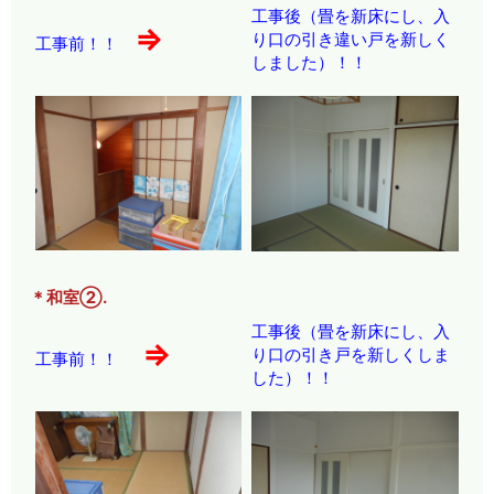
工事後（畳を新床にし、入
⇒
り口の引き違い戸を新しく
工事前！！
しました）！！
＊和室②.
工事後（畳を新床にし、入
⇒
り口の引き戸を新しくしま
工事前！！
した）！！