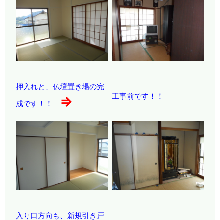
押入れと、仏壇置き場の完
工事前です！！
⇒
成です！！
入り口方向も、新規引き戸