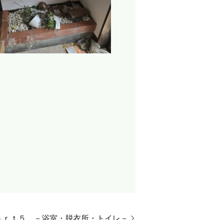
ａｒｔ５ －浴室・脱衣所・トイレ－