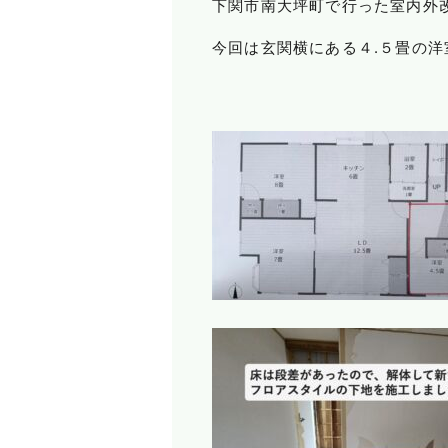
下関市南大坪町で行った室内外
今回は玄関横にある４.５畳の