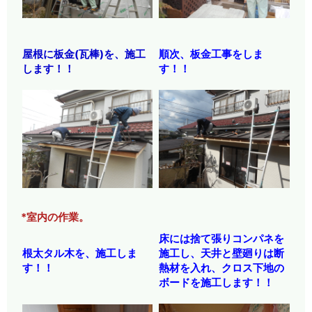
屋根に板金(瓦棒)を、施工
順次、板金工事をしま
します！！
す！！
*室内の作業。
床には捨て張りコンパネを
根太タル木を、施工しま
施工し、天井と壁廻りは断
す！！
熱材を入れ、クロス下地の
ボードを施工します！！