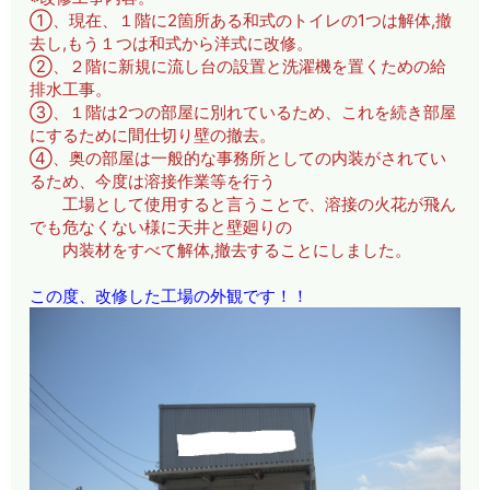
①、現在、１階に2箇所ある和式のトイレの1つは解体,撤
去し,もう１つは和式から洋式に改修。
②、２階に新規に流し台の設置と洗濯機を置くための給
排水工事。
③、１階は2つの部屋に別れているため、これを続き部屋
にするために間仕切り壁の撤去。
④、奥の部屋は一般的な事務所としての内装がされてい
るため、今度は溶接作業等を行う
工場として使用すると言うことで、溶接の火花が飛ん
でも危なくない様に天井と壁廻りの
内装材をすべて解体,撤去することにしました。
この度、改修した工場の外観です！！