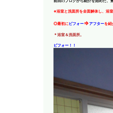
前回のブログから紹介を始めた、
※浴室と洗面所を全面解体し、浴
⇒
◎最初に
ビフォー
アフター
を紹
＊浴室＆洗面所。
ビフォー！！