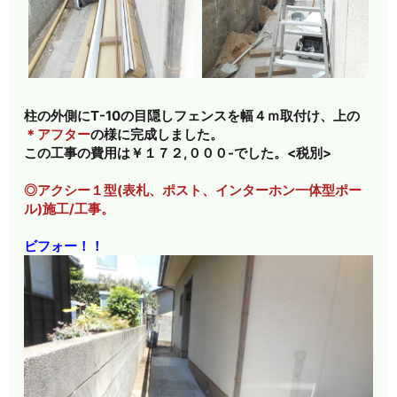
柱の外側にT-10の目隠しフェンスを幅４ｍ取付け、上の
＊アフター
の様に完成しました。
この工事の費用は￥１７２,０００-でした。<税別>
◎アクシー１型(表札、ポスト、インターホン一体型ポー
ル)施工/工事。
ビフォー！！