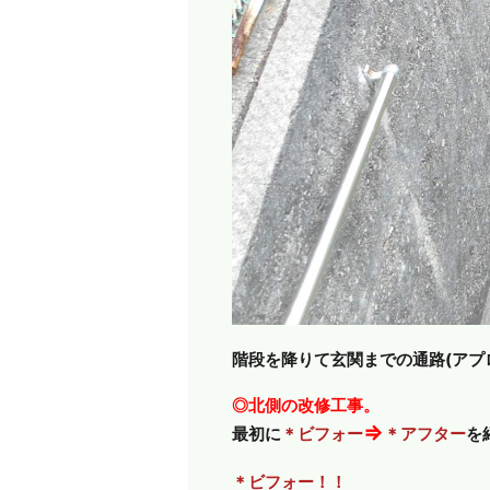
階段を降りて玄関までの通路(アプ
◎北側の改修工事。
⇒
最初に
＊ビフォー
＊アフター
を
＊ビフォー！！