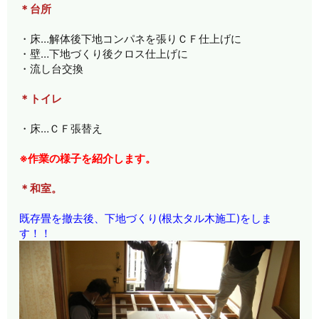
＊台所
・床…解体後下地コンパネを張りＣＦ仕上げに
・壁…下地づくり後クロス仕上げに
・流し台交換
＊トイレ
・床…ＣＦ張替え
※作業の様子を紹介します。
＊和室。
既存畳を撤去後、下地づくり(根太タル木施工)をしま
す！！