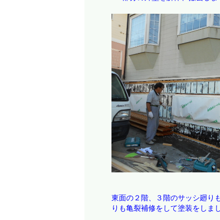
東面の２階、３階のサッシ廻り
りも亀裂補修をして塗装をしま