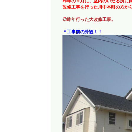
昨年の９月に、室内のいたる所に
改修工事を行った川中本町の方か
◎昨年行った大改修工事。
＊工事前の外観！！