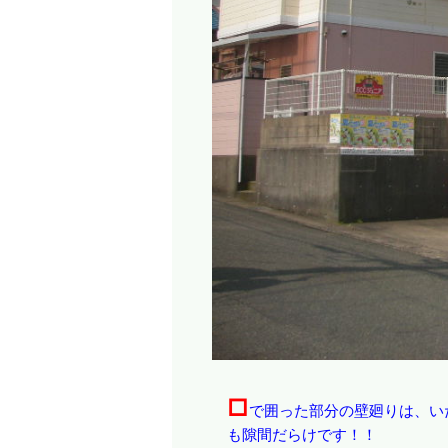
□
で囲った部分の壁廻りは、い
も隙間だらけです！！