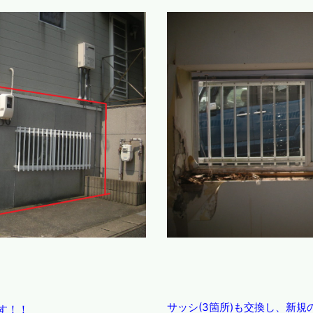
サッシ(3箇所)も交換し、新
す！！