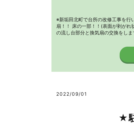
※新垢田北町で台所の改修工事を行い
扇！！ 床の一部！！(表面が剥がれ
の流し台部分と換気扇の交換をします
2022/09/01
★