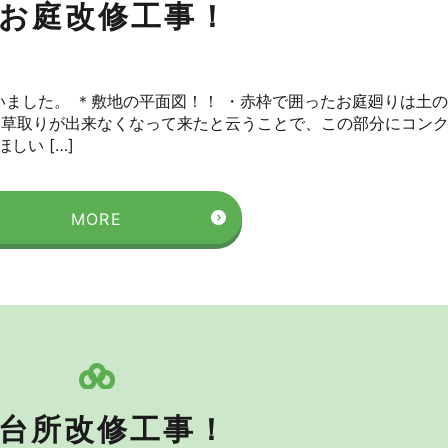
お庭改修工事！
いました。 ＊敷地の平面図！！ ・赤枠で囲ったお庭廻りは土の
り草取りが出来なくなって来たと云うことで、この部分にコン
しい […]
MORE
台所改修工事！