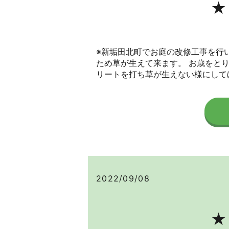
★
※新垢田北町でお庭の改修工事を行
ため草が生えて来ます。 お歳をと
リートを打ち草が生えない様にしてほ
2022/09/08
★