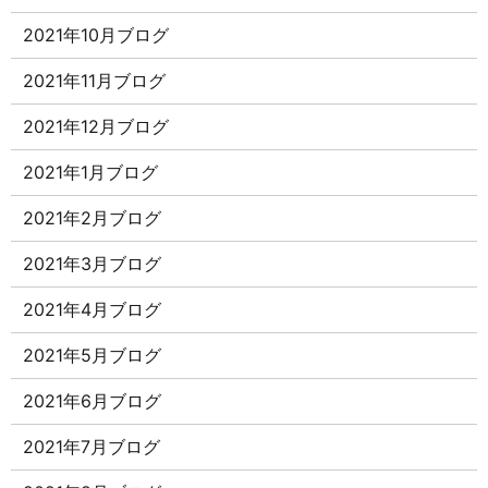
2021年10月ブログ
2021年11月ブログ
2021年12月ブログ
2021年1月ブログ
2021年2月ブログ
2021年3月ブログ
2021年4月ブログ
2021年5月ブログ
2021年6月ブログ
2021年7月ブログ