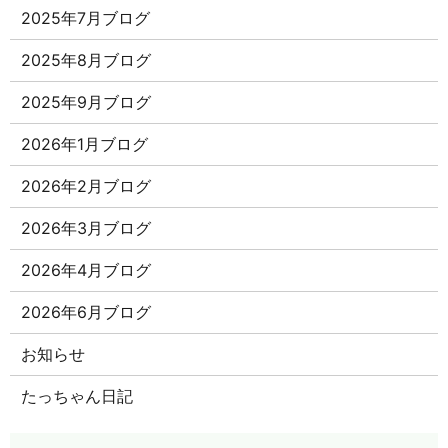
2025年7月ブログ
2025年8月ブログ
2025年9月ブログ
2026年1月ブログ
2026年2月ブログ
2026年3月ブログ
2026年4月ブログ
2026年6月ブログ
お知らせ
たっちゃん日記