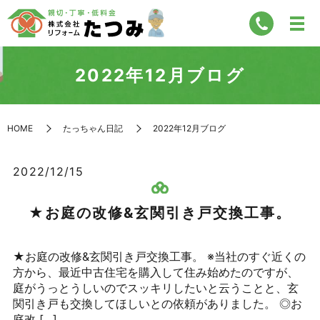
2022年12月ブログ
HOME
たっちゃん日記
2022年12月ブログ
2022/12/15
★お庭の改修&玄関引き戸交換工事。
★お庭の改修&玄関引き戸交換工事。 ※当社のすぐ近くの
方から、最近中古住宅を購入して住み始めたのですが、
庭がうっとうしいのでスッキリしたいと云うことと、玄
関引き戸も交換してほしいとの依頼がありました。 ◎お
庭改 […]