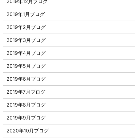
2019年12月ブログ
2019年1月ブログ
2019年2月ブログ
2019年3月ブログ
2019年4月ブログ
2019年5月ブログ
2019年6月ブログ
2019年7月ブログ
2019年8月ブログ
2019年9月ブログ
2020年10月ブログ