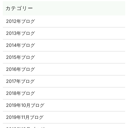
2012年ブログ
2013年ブログ
2014年ブログ
2015年ブログ
2016年ブログ
2017年ブログ
2018年ブログ
2019年10月ブログ
2019年11月ブログ