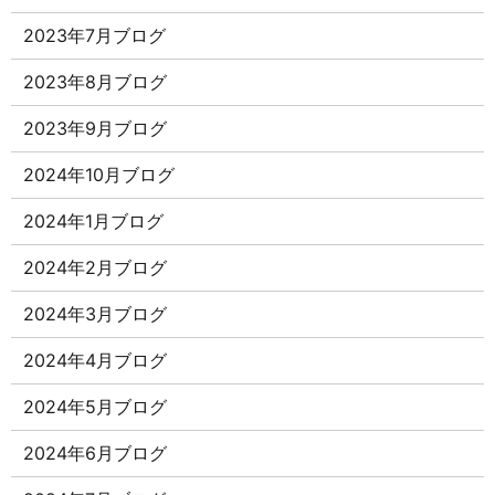
2023年7月ブログ
2023年8月ブログ
2023年9月ブログ
2024年10月ブログ
2024年1月ブログ
2024年2月ブログ
2024年3月ブログ
2024年4月ブログ
2024年5月ブログ
2024年6月ブログ