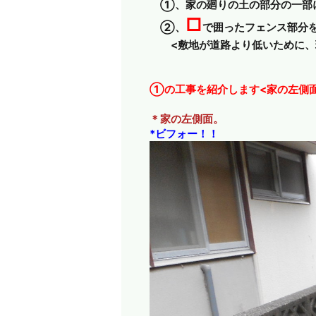
①、家の廻りの土の部分の一部に
□
②、
で囲ったフェンス部分
<敷地が道路より低いために、現
①の工事を紹介します<家の左側
＊家の左側面。
*ビフォー！！