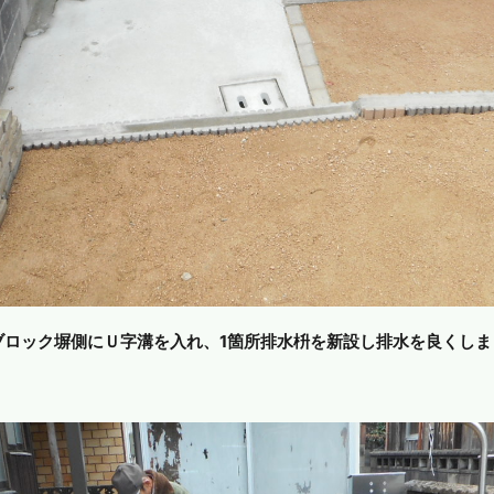
ブロック塀側にＵ字溝を入れ、1箇所排水枡を新設し排水を良くしま