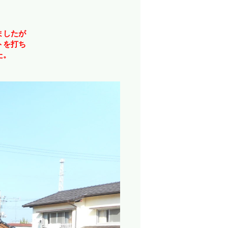
ましたが
トを打ち
た。