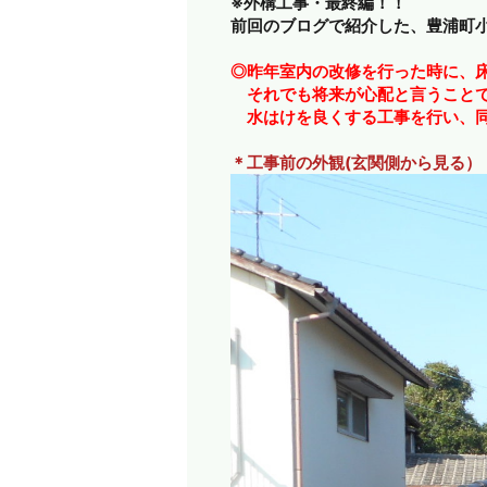
※外構工事・最終編！！
前回のブログで紹介した、豊浦町
◎昨年室内の改修を行った時に、
それでも将来が心配と言うことで
水はけを良くする工事を行い、同
＊工事前の外観(玄関側から見る）